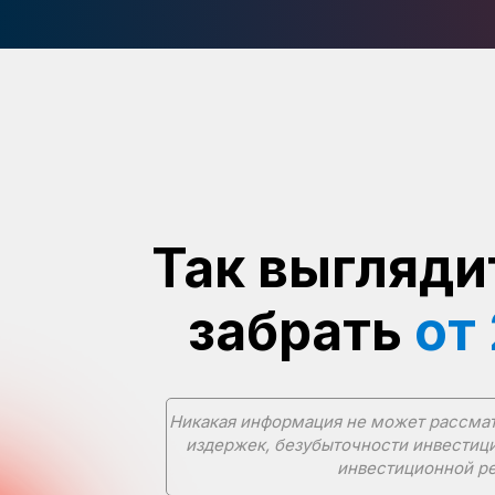
Так выгляди
забрать
от
Никакая информация не может рассматр
издержек, безубыточности инвестици
инвестиционной ре