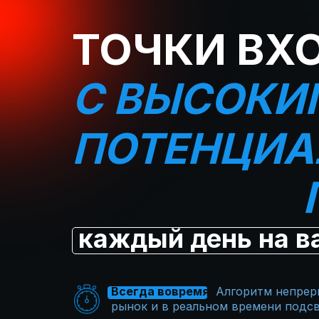
ТОЧКИ ВХ
С ВЫСОКИ
ПОТЕНЦИ
каждый день на в
Всегда вовремя
.
Алгоритм непрер
рынок и в реальном времени подс