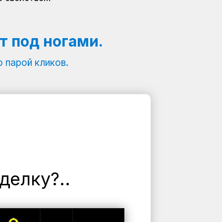
т под ногами.
 парой кликов.
делку?..