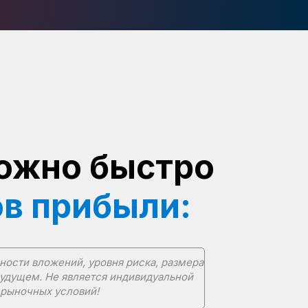
можно быстро
ов прибыли:
ности вложений, уровня риска, размера
будущем. Не является индивидуальной
 рыночных условий!