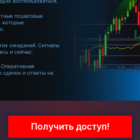
здно воспользоваться.
тные пошаговые
, которые
о.
гих ожиданий. Сигналы
сь и сейчас.
Оперативная
 сделок и ответы на
Получить доступ!