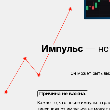
Импульс
— нет
Он может быть выз
Причина не важна.
Важно то, что после импульса гр
«инерция» от импульса не может 