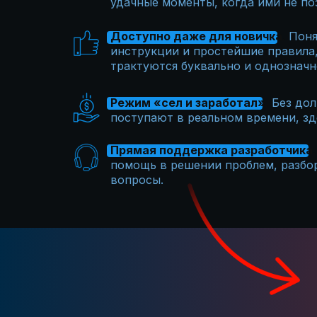
удачные моменты, когда ими не по
Доступно даже для новичка
.
Поня
инструкции и простейшие правила
трактуются буквально и однозначн
Режим «сел и заработал»
.
Без дол
поступают в реальном времени, зде
Прямая поддержка разработчика
.
помощь в решении проблем, разбор
вопросы.