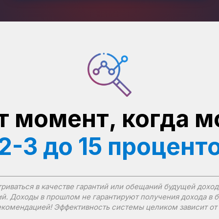
т момент, когда 
 2-3 до 15 процент
иваться в качестве гарантий или обещаний будущей доход
й. Доходы в прошлом не гарантируют получения дохода в 
комендацией! Эффективность системы целиком зависит от