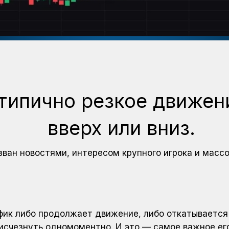
ипично резкое движен
вверх или вниз.
ван новостями, интересом крупного игрока и массо
афик либо продолжает движение, либо откатывается
исчезнуть одномоментно. И это — самое важное ег