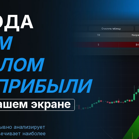
ОДА
М
АЛОМ
ПРИБЫЛИ
ашем экране
ывно анализирует
вечивает наиболее