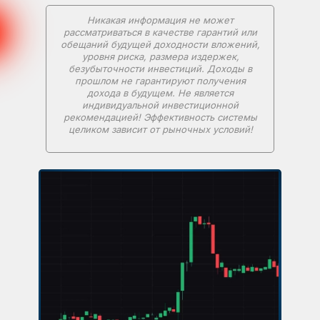
Никакая информация не может
рассматриваться в качестве гарантий или
обещаний будущей доходности вложений,
уровня риска, размера издержек,
безубыточности инвестиций. Доходы в
прошлом не гарантируют получения
дохода в будущем. Не является
индивидуальной инвестиционной
рекомендацией! Эффективность системы
целиком зависит от рыночных условий!