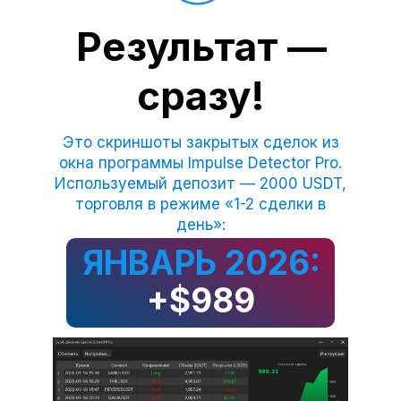
Результат —
сразу!
Это скриншоты закрытых сделок из
окна программы Impulse Detector Pro.
Используемый депозит — 2000 USDT,
торговля в режиме «1-2 сделки в
день»:
ЯНВАРЬ 2026:
+$989