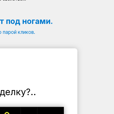
т под ногами.
 парой кликов.
делку?..