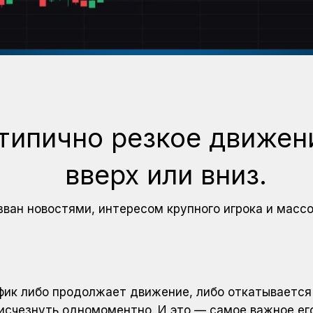
ипично резкое движен
вверх или вниз.
ван новостями, интересом крупного игрока и массо
афик либо продолжает движение, либо откатывается
исчезнуть одномоментно. И это — самое важное ег