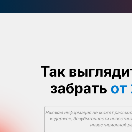
Так выгляди
забрать
от
Никакая информация не может рассматр
издержек, безубыточности инвестици
инвестиционной ре