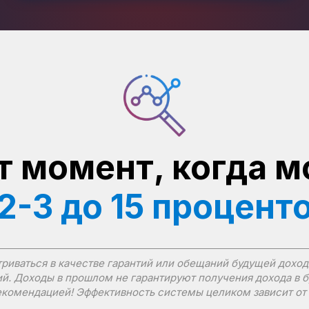
т момент, когда 
 2-3 до 15 процент
иваться в качестве гарантий или обещаний будущей доход
й. Доходы в прошлом не гарантируют получения дохода в 
комендацией! Эффективность системы целиком зависит от