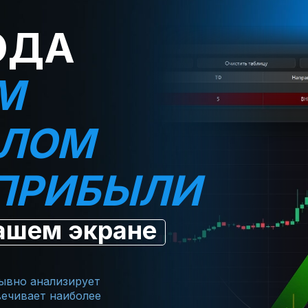
ОДА
М
АЛОМ
ПРИБЫЛИ
ашем экране
ывно анализирует
вечивает наиболее