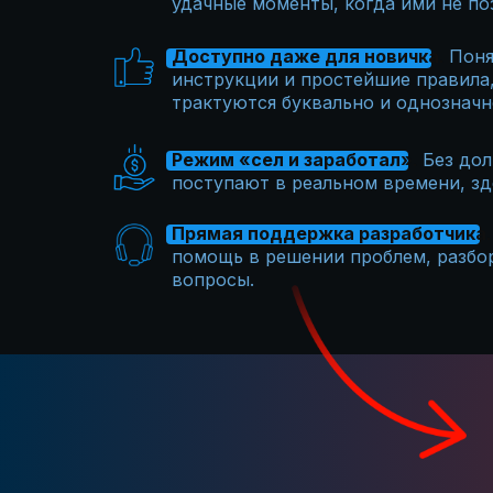
удачные моменты, когда ими не по
Доступно даже для новичка
.
Поня
инструкции и простейшие правила
трактуются буквально и однозначн
Режим «сел и заработал»
.
Без дол
поступают в реальном времени, зде
Прямая поддержка разработчика
.
помощь в решении проблем, разбор
вопросы.