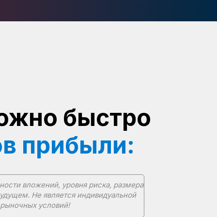
можно быстро
ов прибыли:
ности вложений, уровня риска, размера
будущем. Не является индивидуальной
 рыночных условий!