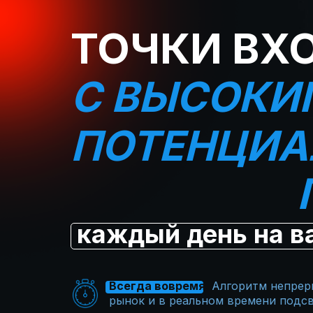
ТОЧКИ ВХ
С ВЫСОКИ
ПОТЕНЦИ
каждый день на в
Всегда вовремя
.
Алгоритм непрер
рынок и в реальном времени подс