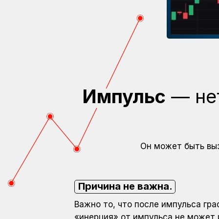
Импульс
— нет
Он может быть выз
Причина не важна.
Важно то, что после импульса гр
«инерция» от импульса не может 