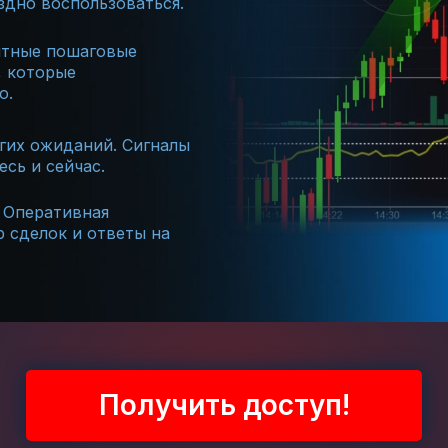
здно воспользоваться.
тные пошаговые
, которые
о.
гих ожиданий. Сигналы
сь и сейчас.
Оперативная
 сделок и ответы на
Получить доступ!